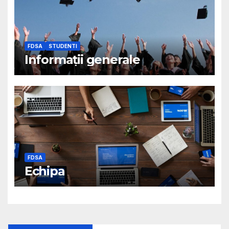
FDSA
STUDENTI
Informații generale
FDSA
Echipa