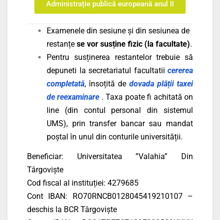
Administrație publică europeană anul II
Examenele din sesiune și din sesiunea de
restanțe
se vor susține fizic (la facultate)
.
Pentru susținerea restantelor trebuie să
depuneti la secretariatul facultatii
cererea
completată
, însoțită de
dovada plății taxei
de reexaminare
. Taxa poate fi achitată on
line (din contul personal din sistemul
UMS), prin transfer bancar sau mandat
poștal în unul din conturile universității.
Beneficiar: Universitatea ”Valahia” Din
Târgoviște
Cod fiscal al instituției: 4279685
Cont IBAN: RO70RNCB0128045419210107 –
deschis la BCR Târgoviște